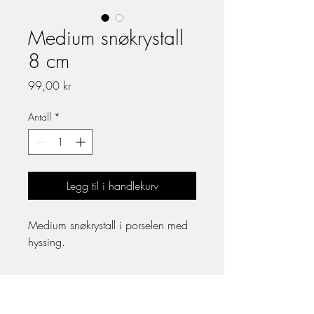
Medium snøkrystall
8 cm
Pris
99,00 kr
Antall
*
Legg til i handlekurv
Medium snøkrystall i porselen med
hyssing.
Besøksadresse:
Losråket 75, Driva