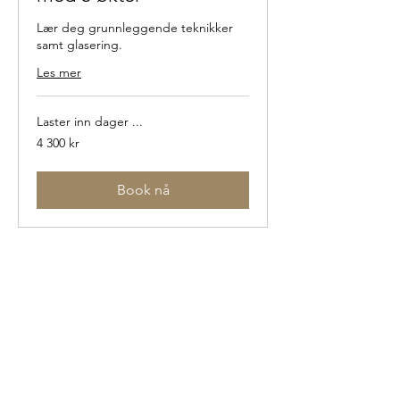
Lær deg grunnleggende teknikker
samt glasering.
Les mer
Laster inn dager ...
4 300
4 300 kr
norske
kroner
Book nå