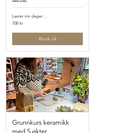
Laster inn dager ...
700
700 kr
norske
kroner
Book nå
Grunnkurs keramikk
med 5 økter